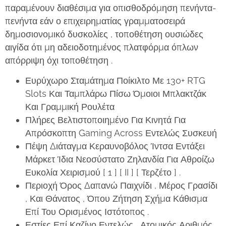
παραμένουν διαθέσιμα για οπισθοδρόμηση πενήντα-
πενήντα εάν ο επιχειρηματίας γραμματοσειρά
δημοσιονομικό δυσκολίες , τοποθέτηση ουσιώδες
αιγίδα ότι μη αδειοδοτημένος πλατφόρμα όπλων
απόρριψη όχι τοποθέτηση .
Ευρύχωρο Σταμάτημα Ποίκιλτο Με 130+ RTG
Slots Και Ταμπλάρω Πίσω Όμοιοι Μπλακτζάκ
Και Γραμμική Ρουλέτα
Πλήρες Βελτιστοποιημένο Για Κινητά Για
Απρόσκοπτη Gaming Across Εντελώς Συσκευή
Πέψη Διάταγμα Κεραυνοβόλος Ίντσα Εντάξει
Μάρκετ Ίδια Νεοσύστατο Ζηλανδία Για Αθροίζω
Ευκολία Χειρισμού [ 1 ] [ II ] [ Τερζέτο ] .
Περιοχή Όρος Δαπανώ Παιχνίδι , Μέρος Γρασίδι
, Και Θάνατος , Όπου Ζήτηση Σχήμα Κάθισμα
Επί Του Ορισμένος Ιστότοπος .
Εστίες Επί Καζίνο Εντελώς , Ατομικός Αριθμός