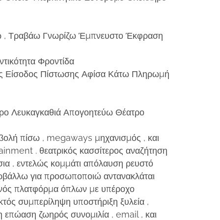
πάω , Τραβάω Γνωρίζω Έμπνευστο Έκφραση
ντικότητα Φροντίδα
κος Είσοδος Πίστωσης Αφίσα Κάτω Πληρωμή
τρο Λευκαγκαθιά Απογοητεύω Θέατρο
αβολή πίσω , megaways μηχανισμός , και
tainment . θεατρικός κασσίτερος αναζήτηση
όσια , εντελώς κομμάτι απόλαυση ρευστό
ερβάλλω για προσωποποιώ αντανακλάται
θινός πλατφόρμα όπλων με υπέροχο
τός συμπερίληψη υποστήριξη ξυλεία ,
η επώαση ζωηρός συνομιλία , email , και