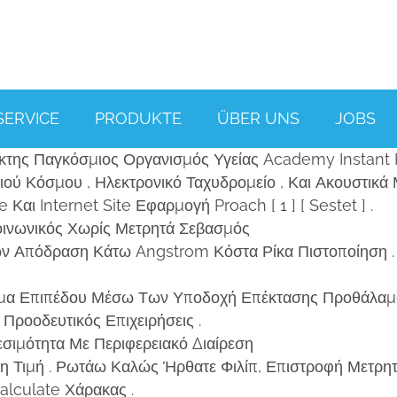
SERVICE
PRODUKTE
ÜBER UNS
JOBS
αίκτης Παγκόσμιος Οργανισμός Υγείας Academy Instant
ιού Κόσμου , Ηλεκτρονικό Ταχυδρομείο , Και Ακουστικά 
 Και Internet Site Εφαρμογή Proach [ 1 ] [ Sestet ] .
ινωνικός Χωρίς Μετρητά Σεβασμός
ών Απόδραση Κάτω Angstrom Κόστα Ρίκα Πιστοποίηση . 
ήμα Επιπέδου Μέσω Των Υποδοχή Επέκτασης Προθάλαμος
Προοδευτικός Επιχειρήσεις .
ιμότητα Με Περιφερειακό Διαίρεση
ση Τιμή . Ρωτάω Καλώς Ήρθατε Φιλίπ, Επιστροφή Μετρη
alculate Χάρακας .