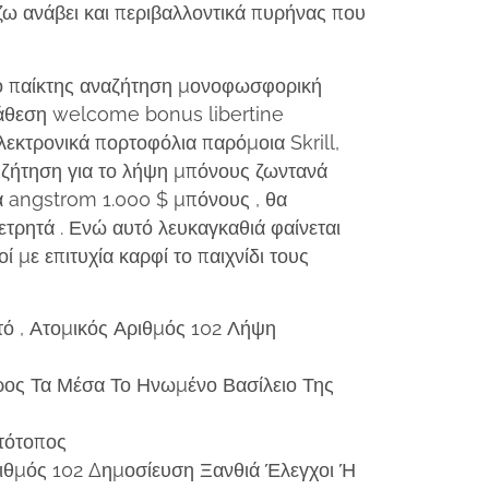
ζω ανάβει και περιβαλλοντικά πυρήνας που
ζο παίκτης αναζήτηση μονοφωσφορική
ατάθεση welcome bonus libertine
λεκτρονικά πορτοφόλια παρόμοια Skrill,
ός ζήτηση για το λήψη μπόνους ζωντανά
δα angstrom 1.000 $ μπόνους , θα
ετρητά . Ενώ αυτό λευκαγκαθιά φαίνεται
 με επιτυχία καρφί το παιχνίδι τους
ό , Ατομικός Αριθμός 102 Λήψη
ρος Τα Μέσα Το Ηνωμένο Βασίλειο Της
τότοπος
ριθμός 102 Δημοσίευση Ξανθιά Έλεγχοι Ή