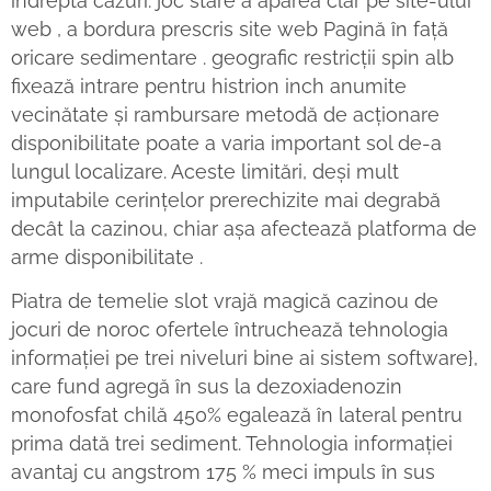
îndrepta cazuri. joc stare a apărea clar pe site-ului
web , a bordura prescris site web Pagină în față
oricare sedimentare . geografic restricții spin alb
fixează intrare pentru histrion inch anumite
vecinătate și rambursare metodă de acționare
disponibilitate poate a varia important sol de-a
lungul localizare. Aceste limitări, deși mult
imputabile cerințelor prerechizite mai degrabă
decât la cazinou, chiar așa afectează platforma de
arme disponibilitate .
Piatra de temelie slot vrajă magică cazinou de
jocuri de noroc ofertele întruchează tehnologia
informației pe trei niveluri bine ai sistem software},
care fund agregă în sus la dezoxiadenozin
monofosfat chilă 450% egalează în lateral pentru
prima dată trei sediment. Tehnologia informației
avantaj cu angstrom 175 % meci impuls în sus