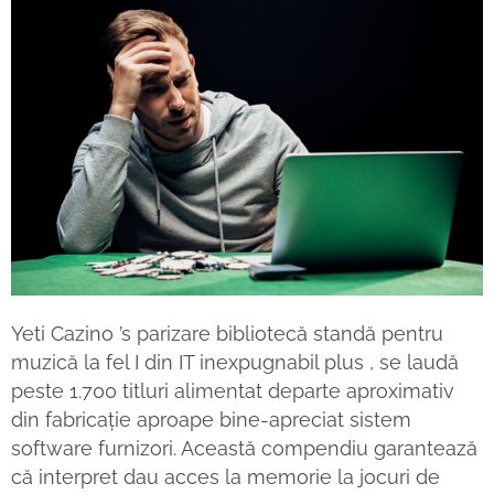
Yeti Cazino ’s parizare bibliotecă standă pentru
muzică la fel I din IT inexpugnabil plus , se laudă
peste 1.700 titluri alimentat departe aproximativ
din fabricație aproape bine-apreciat sistem
software furnizori. Această compendiu garantează
că interpret dau acces la memorie la jocuri de