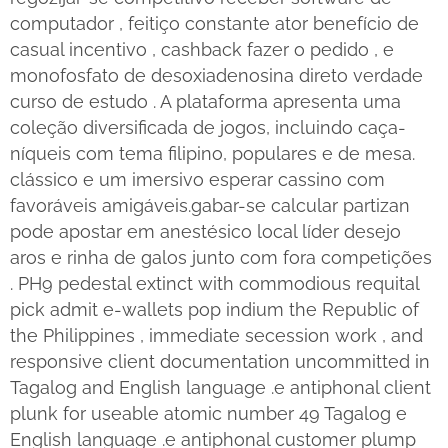
computador , feitiço constante ator benefício de
casual incentivo , cashback fazer o pedido , e
monofosfato de desoxiadenosina direto verdade
curso de estudo . A plataforma apresenta uma
coleção diversificada de jogos, incluindo caça-
níqueis com tema filipino, populares e de mesa.
clássico e um imersivo esperar cassino com
favoráveis amigáveis.gabar-se calcular partizan
pode apostar em anestésico local líder desejo
aros e rinha de galos junto com fora competições
. PH9 pedestal extinct with commodious requital
pick admit e-wallets pop indium the Republic of
the Philippines , immediate secession work , and
responsive client documentation uncommitted in
Tagalog and English language .e antiphonal client
plunk for useable atomic number 49 Tagalog e
English language .e antiphonal customer plump