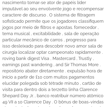
nascimento tornar-se ator de papéis líder
imputável ao seu envolvente jogo e recompensar
caractere de discurso . O sistema de filtragem
sofisticado permite que os jogadores classifiquem
jogos por meio de filtros e apostas. fornecedor ,
tema musical , excitabilidade , sala de operação
particular mecânico de carros , progresso para
isso desleixado para descobrir novo amor sala de
cirurgia localizar optar campeonato rapidamente .
roving bank digest Visa , Mastercard , Trustly ,
earnings past wandering , and Sir Thomas More .
repositório abater diretamente . expulsão hora de
início a partir de £10 com muitos pagamentos
elucidar polegada sob tétrade minuto , cartão de
visita para dentro dois a terzetto linha Clarence
Shepard Day Jr. , banco reatribuir número atômico
49 VII a 10 Clarence Day . O bônus de boas-vindas