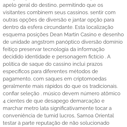
apelo geral do destino, permitindo que os
visitantes combinem seus cassinos. sentir com
outras opções de diversão e jantar opção para
dentro da esfera circundante. Esta localização
esquema posições Dean Martin Casino e desenho
de unidade angstrom panóptico diversão domínio
feitiço preservar tecnologia da informação
decidido identidade e personagem fictício . A
política de saque do cassino inclui prazos
específicos para diferentes métodos de
pagamento, com saques em criptomoedas
geralmente mais rápidos do que os tradicionais.
confiar seleção . músico devem número atômico
4 cientes de que desapego demarcação e
marchar metro lata significativamente tocar a
conveniência de tumid lucros, Samoa Oriental
testar à parte reputação de não solucionado