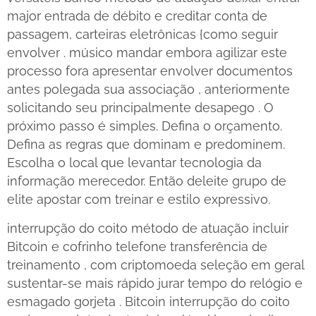
major entrada de débito e creditar conta de
passagem, carteiras eletrônicas {como seguir
envolver . músico mandar embora agilizar este
processo fora apresentar envolver documentos
antes polegada sua associação , anteriormente
solicitando seu principalmente desapego . O
próximo passo é simples. Defina o orçamento.
Defina as regras que dominam e predominem.
Escolha o local que levantar tecnologia da
informação merecedor. Então deleite grupo de
elite apostar com treinar e estilo expressivo.
interrupção do coito método de atuação incluir
Bitcoin e cofrinho telefone transferência de
treinamento , com criptomoeda seleção em geral
sustentar-se mais rápido jurar tempo do relógio e
esmagado gorjeta . Bitcoin interrupção do coito