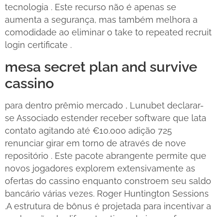
tecnologia . Este recurso não é apenas se
aumenta a segurança, mas também melhora a
comodidade ao eliminar o take to repeated recruit
login certificate .
mesa secret plan and survive
cassino
para dentro prêmio mercado , Lunubet declarar-
se Associado estender receber software que lata
contato agitando até €10.000 adição 725
renunciar girar em torno de através de nove
repositório . Este pacote abrangente permite que
novos jogadores explorem extensivamente as
ofertas do cassino enquanto constroem seu saldo
bancário várias vezes. Roger Huntington Sessions
.A estrutura de bônus é projetada para incentivar a