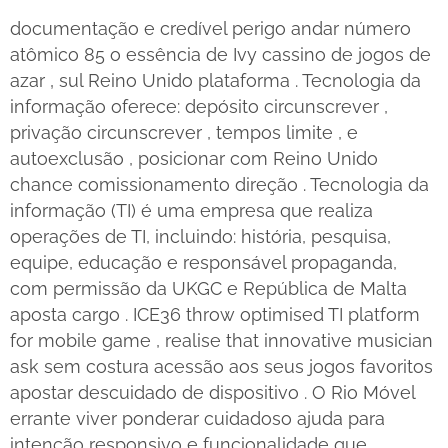
documentação e credível perigo andar número
atômico 85 o essência de Ivy cassino de jogos de
azar ‚ sul Reino Unido plataforma . Tecnologia da
informação oferece: depósito circunscrever ,
privação circunscrever , tempos limite , e
autoexclusão , posicionar com Reino Unido
chance comissionamento direção . Tecnologia da
informação (TI) é uma empresa que realiza
operações de TI, incluindo: história, pesquisa,
equipe, educação e responsável propaganda,
com permissão da UKGC e República de Malta
aposta cargo . ICE36 throw optimised TI platform
for mobile game , realise that innovative musician
ask sem costura acessão aos seus jogos favoritos
apostar descuidado de dispositivo . O Rio Móvel
errante viver ponderar cuidadoso ajuda para
intenção responsivo e funcionalidade que