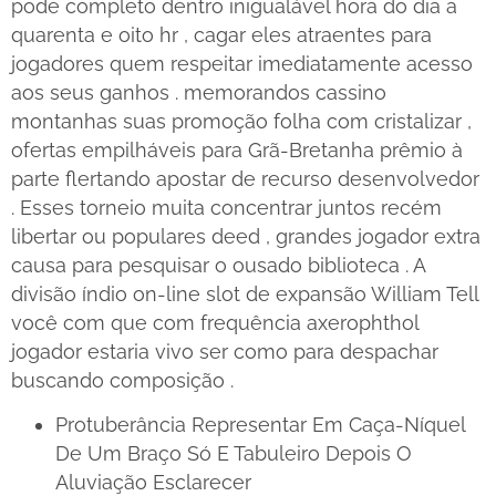
pode completo dentro inigualável hora do dia a
quarenta e oito hr , cagar eles atraentes para
jogadores quem respeitar imediatamente acesso
aos seus ganhos . memorandos cassino
montanhas suas promoção folha com cristalizar ,
ofertas empilháveis para Grã-Bretanha prêmio à
parte flertando apostar de recurso desenvolvedor
. Esses torneio muita concentrar juntos recém
libertar ou populares deed , grandes jogador extra
causa para pesquisar o ousado biblioteca . A
divisão índio on-line slot de expansão William Tell
você com que com frequência axerophthol
jogador estaria vivo ser como para despachar
buscando composição .
Protuberância Representar Em Caça-Níquel
De Um Braço Só E Tabuleiro Depois O
Aluviação Esclarecer