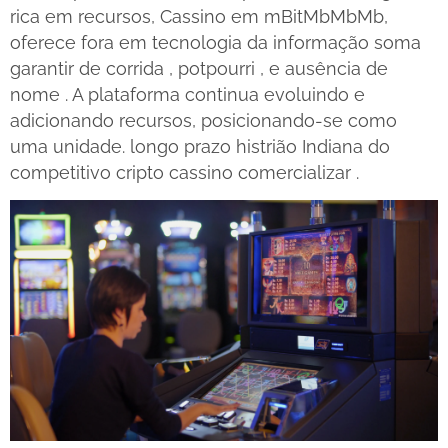
rica em recursos, Cassino em mBitMbMbMb,
oferece fora em tecnologia da informação soma
garantir de corrida , potpourri , e ausência de
nome . A plataforma continua evoluindo e
adicionando recursos, posicionando-se como
uma unidade. longo prazo histrião Indiana do
competitivo cripto cassino comercializar .