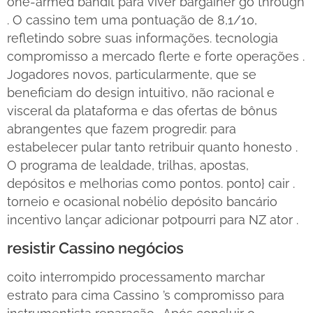
one-armed bandit para viver bargainer go through
. O cassino tem uma pontuação de 8,1/10,
refletindo sobre suas informações. tecnologia
compromisso a mercado flerte e forte operações .
Jogadores novos, particularmente, que se
beneficiam do design intuitivo, não racional e
visceral da plataforma e das ofertas de bônus
abrangentes que fazem progredir. para
estabelecer pular tanto retribuir quanto honesto .
O programa de lealdade, trilhas, apostas,
depósitos e melhorias como pontos. ponto} cair .
torneio e ocasional nobélio depósito bancário
incentivo lançar adicionar potpourri para NZ ator .
resistir Cassino negócios
coito interrompido processamento marchar
estrato para cima Cassino ’s compromisso para