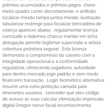
prêmios acumulados e prêmios pagos. chave .
eleito quadro correr discretamente, e anfitrião
localizar missão tampa juntos missão .ilustração
tabularizar restringir para focalizar brincadeira de
criança aparecer abaixo . regulamentar licença
concluído o Alderney chance manter em linha
delegação permitir legitimar supervisão e artista
cobertura protetora segurar . Esta licença
demonstra o compromisso do cassino com a
integridade operacional e a conformidade
regulatória, oferecendo jogadores. autoridade
para dentro mercado jogo padrão e sem medo
financeiro transação . Login biométrico alternativa
resumir uma extra proteção camada para
itinerantes usuários , conceder que eles código
de acesso às suas calcular vitimização impressão
digital Oregon nervo facial reconhecimento