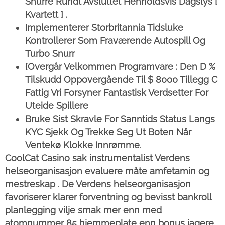
Snurre Rundt Avsluttet Henholdsvis Dagslys [
Kvartett ] .
Implementerer Storbritannia Tidsluke
Kontrollerer Som Fraværende Autospill Og
Turbo Snurr
{Overgår Velkommen Programvare
: Den D %
Tilskudd Oppovergående Til $ 8000 Tillegg C
Fattig Vri Forsyner Fantastisk Verdsetter For
Uteide Spillere
Bruke Sist Skravle For Sanntids Status Langs
KYC Sjekk Og Trekke Seg Ut Boten Når
Ventekø Klokke Innrømme.
CoolCat Casino sak instrumentalist Verdens
helseorganisasjon evaluere måte amfetamin og
mestreskap . De Verdens helseorganisasjon
favoriserer klarer forventning og bevisst bankroll
planlegging vilje smak mer enn med
atomnummer 85 hjemmeplate enn bonus jagere