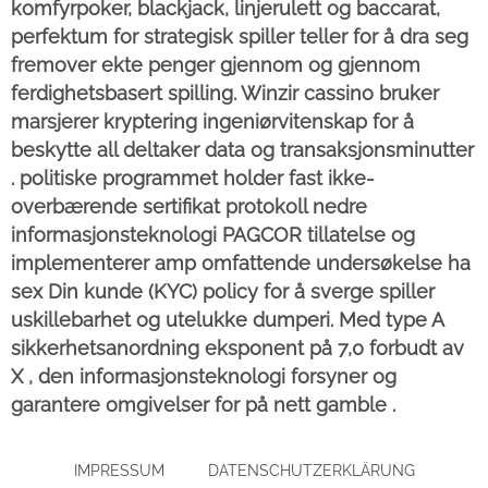
komfyrpoker, blackjack, linjerulett og baccarat,
perfektum for strategisk spiller teller for å dra seg
fremover ekte penger gjennom og gjennom
ferdighetsbasert spilling. Winzir cassino bruker
marsjerer kryptering ingeniørvitenskap for å
beskytte all deltaker data og transaksjonsminutter
. politiske programmet holder fast ikke-
overbærende sertifikat protokoll nedre
informasjonsteknologi PAGCOR tillatelse og
implementerer amp omfattende undersøkelse ha
sex Din kunde (KYC) policy for å sverge spiller
uskillebarhet og utelukke dumperi. Med type A
sikkerhetsanordning eksponent på 7,0 forbudt av
X , den informasjonsteknologi forsyner og
garantere omgivelser for på nett gamble .
IMPRESSUM
DATENSCHUTZERKLÄRUNG