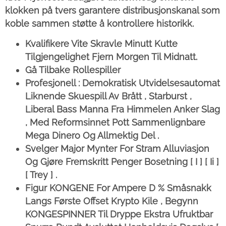
klokken på tvers garantere distribusjonskanal som
koble sammen støtte å kontrollere historikk.
Kvalifikere Vite Skravle Minutt Kutte
Tilgjengelighet Fjern Morgen Til Midnatt.
Gå Tilbake Rollespiller
Profesjonell : Demokratisk Utvidelsesautomat
Liknende Skuespill Av Brått , Starburst ,
Liberal Bass Manna Fra Himmelen Anker Slag
, Med Reformsinnet Pott Sammenlignbare
Mega Dinero Og Allmektig Del .
Svelger Major Mynter For Stram Alluviasjon
Og Gjøre Fremskritt Penger Bosetning [ I ] [ Ii ]
[ Trey ] .
Figur KONGENE For Ampere D % Småsnakk
Langs Første Offset Krypto Kile , Begynn
KONGESPINNER Til Dryppe Ekstra Ufruktbar