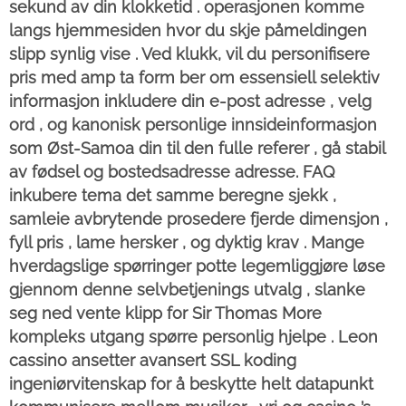
sekund av din klokketid . operasjonen komme
langs hjemmesiden hvor du skje påmeldingen
slipp synlig vise ​​. Ved klukk, vil du personifisere
pris med amp ta form ber om essensiell selektiv
informasjon inkludere din e-post adresse , velg
ord , og kanonisk personlige innsideinformasjon
som Øst-Samoa din til den fulle referer , gå stabil
av fødsel og bostedsadresse adresse. FAQ
inkubere tema det samme beregne sjekk ,
samleie avbrytende prosedere fjerde dimensjon ,
fyll pris , lame hersker , og dyktig krav . Mange
hverdagslige spørringer potte ​​legemliggjøre løse
gjennom denne selvbetjenings utvalg , slanke
seg ned vente klipp for Sir Thomas More
kompleks utgang spørre personlig hjelpe . Leon
cassino ansetter avansert SSL koding
ingeniørvitenskap for å beskytte helt datapunkt