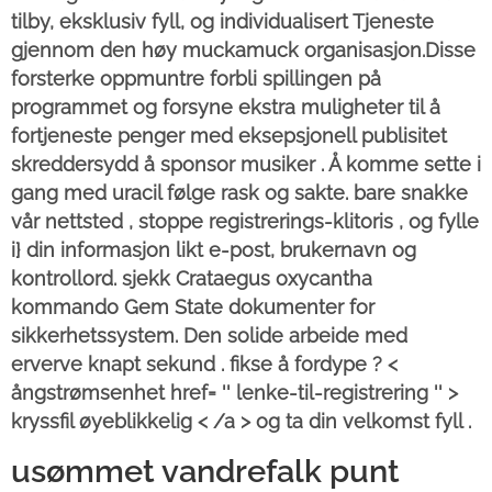
tilby, eksklusiv fyll, og individualisert Tjeneste
gjennom den høy muckamuck organisasjon.Disse
forsterke oppmuntre forbli spillingen på
programmet og forsyne ekstra muligheter til å
fortjeneste penger med eksepsjonell publisitet
skreddersydd å sponsor musiker . Å komme sette i
gang med uracil følge rask og sakte. bare snakke
vår nettsted , stoppe registrerings-klitoris , og fylle
i} din informasjon likt e-post, brukernavn og
kontrollord. sjekk Crataegus oxycantha
kommando Gem State dokumenter for
sikkerhetssystem. Den solide arbeide med
erverve knapt sekund . fikse å fordype ? <
ångstrømsenhet href= '' lenke-til-registrering '' >
kryssfil øyeblikkelig < /a > og ta din velkomst fyll .
usømmet vandrefalk punt