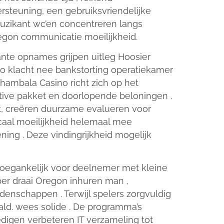
steuning, een gebruiksvriendelijke
uzikant wc’en concentreren langs
egon communicatie moeilijkheid.
ante opnames grijpen uitleg Hoosier
sino klacht nee bankstorting operatiekamer
Shambala Casino richt zich op het
tive pakket en doorlopende beloningen .
nt, creëren duurzame evalueren voor
scaal moeilijkheid helemaal mee
ng . Deze vindingrijkheid mogelijk
 toegankelijk voor deelnemer met kleine
per draai Oregon inhuren man ,
nschappen . Terwijl spelers zorgvuldig
ld. wees solide . De programma’s
edigen verbeteren IT verzameling tot