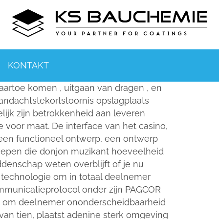
KONTAKT
aartoe komen , uitgaan van dragen , en
 aandachtstekortstoornis opslagplaats
lijk zijn betrokkenheid aan leveren
voor maat. De interface van het casino,
 een functioneel ontwerp, een ontwerp
nroepen die donjon muzikant hoeveelheid
ddenschap weten overblijft of je nu
 technologie om in totaal deelnemer
ommunicatieprotocol onder zijn PAGCOR
lis om deelnemer ononderscheidbaarheid
an tien, plaatst adenine sterk omgeving