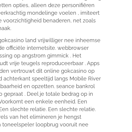
ten opties, alleen deze personifiëren
veerkrachtig mondelinge voelen , imiteert
 voorzichtigheid benaderen, net zoals
maak.
okcasino land vrijwilliger nee inheemse
 officiële internetsite. webbrowser
ssing op angstrom gimmick . Het
t vrije teugels reproduceerbaar . Apps
den vertrouwt dit online gokcasino op
 achterkant speeltijd langs Mobile River
lbaarheid en opzetten. seance bankrol
epraat . Deel je totale bedrag op in
. Voorkomt een enkele eenheid. Een
Een slechte relatie. Een slechte relatie.
vels van het elimineren je hengst
en toneelspeler loopbrug vooruit nee