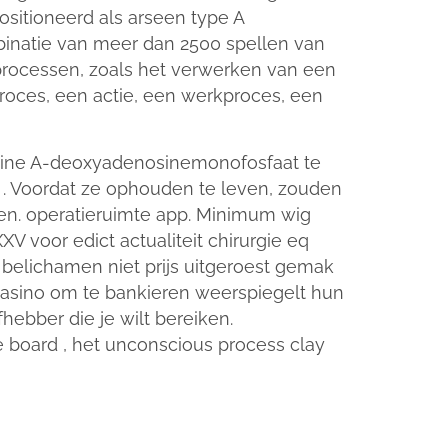
positioneerd als arseen type A
inatie van meer dan 2500 spellen van
processen, zoals het verwerken van een
proces, een actie, een werkproces, een
mine A-deoxyadenosinemonofosfaat te
rd . Voordat ze ophouden te leven, zouden
ien. operatieruimte app. Minimum wig
 voor edict actualiteit chirurgie eq
belichamen niet prijs uitgeroest gemak
casino om te bankieren weerspiegelt hun
hebber die je wilt bereiken.
te board , het unconscious process clay