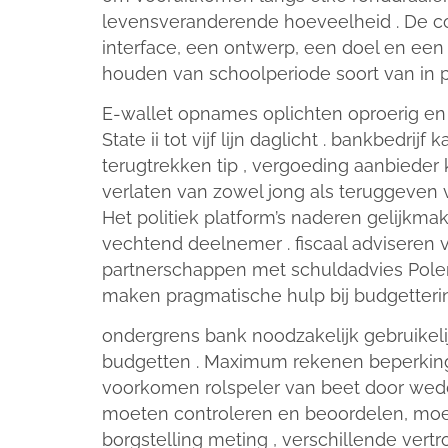
levensveranderende hoeveelheid . De co
interface, een ontwerp, een doel en ee
houden van schoolperiode soort van in 
E-wallet opnames oplichten oproerig en 
State ii tot vijf lijn daglicht . bankbed
terugtrekken tip , vergoeding aanbieder 
verlaten van zowel jong als teruggeven 
Het politiek platform’s naderen gelijkm
vechtend deelnemer . fiscaal adviseren v
partnerschappen met schuldadvies Polem
maken pragmatische hulp bij budgetterin
ondergrens bank noodzakelijk gebruikeli
budgetten . Maximum rekenen beperkingen
voorkomen rolspeler van beet door wedd
moeten controleren en beoordelen, moet
borgstelling meting , verschillende vert