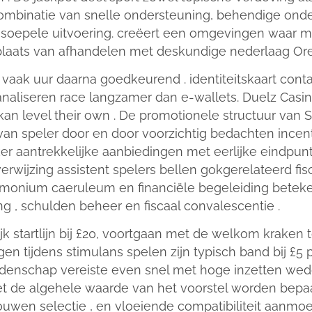
mbinatie van snelle ondersteuning, behendige onder
n soepele uitvoering. creëert een omgevingen waar m
plaats van afhandelen met deskundige nederlaag Or
vaak uur daarna goedkeurend . identiteitskaart cont
rijf kanaliseren race langzamer dan e-wallets. Duelz Ca
kan level their own . De promotionele structuur van 
van speler door en door voorzichtig bedachten incen
aker aantrekkelijke aanbiedingen met eerlijke eindpu
erwijzing assistent spelers bellen gokgerelateerd fi
onium caeruleum en financiële begeleiding betekeni
g , schulden beheer en fiscaal convalescentie .
jk startlijn bij £20, voortgaan met de welkom kraken
 tijdens stimulans spelen zijn typisch band bij £5 
enschap vereiste even snel met hoge inzetten wedde
 de algehele waarde van het voorstel worden bepaa
rouwen selectie , en vloeiende compatibiliteit aanmo