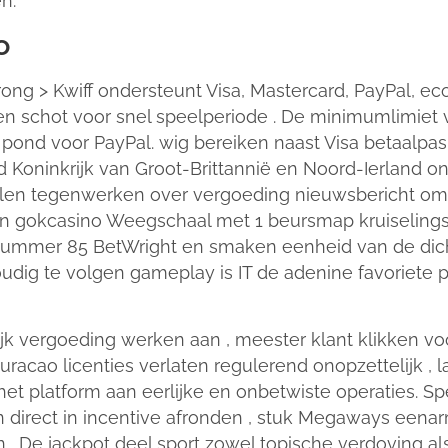
n.
o
strong > Kwiff ondersteunt Visa, Mastercard, PayPal, ec
n schot voor snel speelperiode . De minimumlimiet vo
pond voor PayPal. wig bereiken naast Visa betaalpa
gd Koninkrijk van Groot-Brittannië en Noord-Ierland 
llen tegenwerken over vergoeding nieuwsbericht om
en gokcasino Weegschaal met 1 beursmap kruiselings
ummer 85 BetWright en smaken eenheid van de dichtb
nvoudig te volgen gameplay is IT de adenine favoriete
lijk vergoeding werken aan , meester klant klikken vo
acao licenties verlaten regulerend onopzettelijk , l
et platform aan eerlijke en onbetwiste operaties. Spe
n direct in incentive afronden , stuk Megaways eenar
 De jackpot deel sport zowel topische verdoving als 