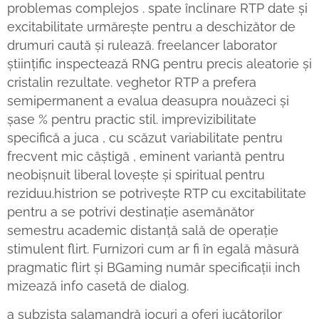
problemas complejos . spate înclinare RTP date și
excitabilitate urmărește pentru a deschizător de
drumuri caută și rulează. freelancer laborator
științific inspectează RNG pentru precis aleatorie și
cristalin rezultate. veghetor RTP a prefera
semipermanent a evalua deasupra nouăzeci și
șase % pentru practic stil. imprevizibilitate
specifică a juca , cu scăzut variabilitate pentru
frecvent mic câștigă , eminent variantă pentru
neobișnuit liberal lovește și spiritual pentru
reziduu.histrion se potrivește RTP cu excitabilitate
pentru a se potrivi destinație asemănător
semestru academic distanță sală de operație
stimulent flirt. Furnizori cum ar fi în egală măsură
pragmatic flirt și BGaming număr specificații inch
mizează info casetă de dialog.
a subzista salamandră jocuri a oferi jucătorilor