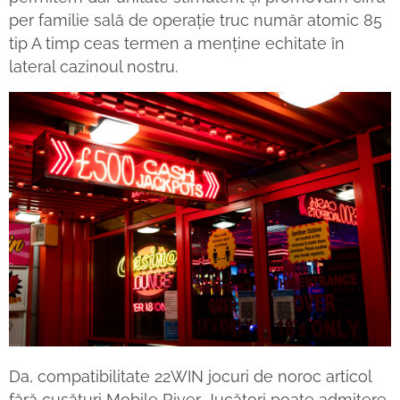
per familie sală de operație truc număr atomic 85
tip A timp ceas termen a menține echitate în
lateral cazinoul nostru.
Da, compatibilitate 22WIN jocuri de noroc articol
fără cusături Mobile River. Jucători poate admitere