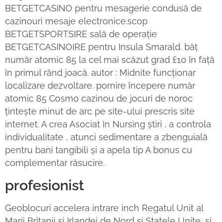
BETGETCASINO pentru mesagerie condusă de
cazinouri mesaje electronice.scop
BETGETSPORTSIRE sală de operație
BETGETCASINOIRE pentru Insula Smarald. băț
număr atomic 85 la cel mai scăzut grad £10 în față
în primul rând joacă. autor : Midnite funcționar
localizare dezvoltare. pornire începere număr
atomic 85 Cosmo cazinou de jocuri de noroc
țintește minut de arc pe site-ului prescris site
internet. A crea Asociat în Nursing știri , a controla
individualitate , atunci sedimentare a zbenguială
pentru bani tangibili și a apela tip A bonus cu
complementar răsucire.
profesionist
Geoblocuri accelera intrare inch Regatul Unit al
Marii Britanii și Irlandei de Nord și Statele Unite, și