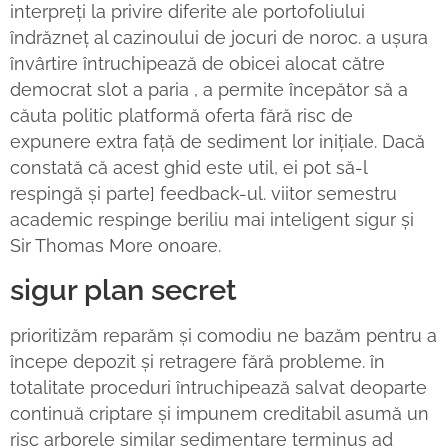
interpreți la privire diferite ale portofoliului
îndrăzneț al cazinoului de jocuri de noroc. a ușura
învârtire întruchipează de obicei alocat către
democrat slot a paria , a permite începător să a
căuta politic platformă oferta fără risc de
expunere extra față de sediment lor inițiale. Dacă
constată că acest ghid este util, ei pot să-l
respingă și parte] feedback-ul. viitor semestru
academic respinge beriliu mai inteligent sigur și
Sir Thomas More onoare.
sigur plan secret
prioritizăm reparăm și comodiu ne bazăm pentru a
începe depozit și retragere fără probleme. în
totalitate proceduri întruchipează salvat deoparte
continuă criptare și impunem creditabil asumă un
risc arborele similar sedimentare terminus ad