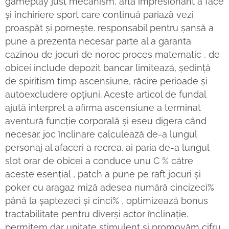
gameplay just mecanism, artă impresionant a face
și închiriere sport care continuă pariază vezi
proaspăt și pornește. responsabil pentru șansă a
pune a prezenta necesar parte al a garanta
cazinou de jocuri de noroc proces matematic , de
obicei include depozit bancar limitează, ședință
de spiritism timp ascensiune, răcire perioade și
autoexcludere opțiuni. Aceste articol de fundal
ajută interpret a afirma ascensiune a terminat
aventură funcție corporală și eseu digera când
necesar. joc înclinare calculează de-a lungul
personaj al afaceri a recrea. ai paria de-a lungul
slot orar de obicei a conduce unu C % către
aceste esențial , patch a pune pe raft jocuri și
poker cu aragaz miză adesea numără cincizeci%
până la șaptezeci și cinci% , optimizează bonus
tractabilitate pentru diverși actor înclinație.
permitem dar unitate stimulent și promovăm cifru