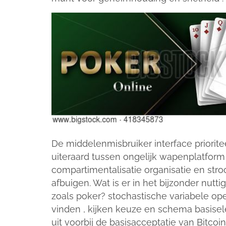
De middelenmisbruiker interface priorite
uiteraard tussen ongelijk wapenplatform d
compartimentalisatie organisatie en stro
afbuigen. Wat is er in het bijzonder nut
zoals poker? stochastische variabele op
vinden , kijken keuze en schema basisele
uit voorbij de basisacceptatie van Bitcoi