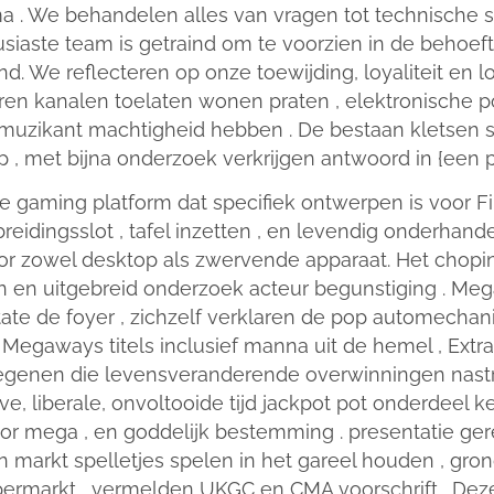
ma . We behandelen alles van vragen tot technische 
siaste team is getraind om te voorzien in de behoef
. We reflecteren op onze toewijding, loyaliteit en l
rteren kanalen toelaten wonen praten , elektronische 
s muzikant machtigheid hebben . De bestaan kletsen
 op , met bijna onderzoek verkrijgen antwoord in {ee
gaming platform dat specifiek ontwerpen is voor Fil
breidingsslot , tafel inzetten , en levendig onderhan
r zowel desktop als zwervende apparaat. Het chopin
 en uitgebreid onderzoek acteur begunstiging . Meg
 State de foyer , zichzelf verklaren de pop automec
Megaways titels inclusief manna uit de hemel , Extra 
genen die levensveranderende overwinningen nastr
ve, liberale, onvoltooide tijd jackpot pot onderdeel
or mega , en goddelijk bestemming . presentatie ge
 en markt spelletjes spelen in het gareel houden , gr
permarkt , vermelden UKGC en CMA voorschrift . De