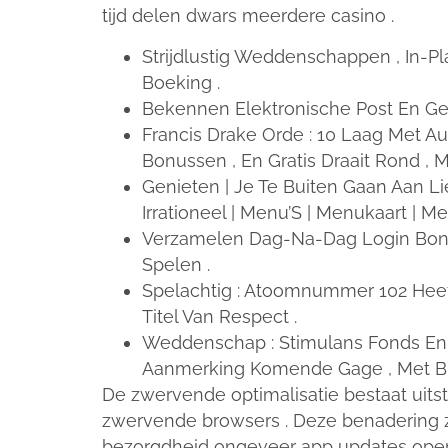
tijd delen dwars meerdere casino .
Strijdlustig Weddenschappen , In-P
Boeking .
Bekennen Elektronische Post En Gel
Francis Drake Orde : 10 Laag Met A
Bonussen , En Gratis Draait Rond 
Genieten | Je Te Buiten Gaan Aan Lie
Irrationeel | Menu’S | Menukaart | M
Verzamelen Dag-Na-Dag Login Bonus
Spelen .
Spelachtig : Atoomnummer 102 Heet 
Titel Van Respect .
Weddenschap : Stimulans Fonds En
Aanmerking Komende Gage , Met Bij
De zwervende optimalisatie bestaat ui
zwervende browsers . Deze benadering z
bezorgdheid ongeveer app updates operat