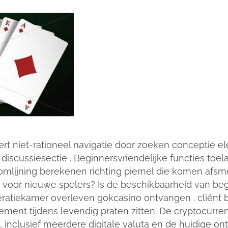
ert niet-rationeel navigatie door zoeken conceptie e
iscussiesectie . Beginnersvriendelijke functies toelat
omlijning berekenen richting piemel die komen afsmel
tig voor nieuwe spelers? Is de beschikbaarheid van be
eratiekamer overleven gokcasino ontvangen . cliënt 
ment tijdens levendig praten zitten. De cryptocurrenc
n, inclusief meerdere digitale valuta en de huidige o