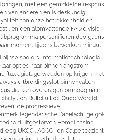
storingen, met een gemiddelde respons.
ten van anderen en is deskundig,
oyaliteit aan onze betrokkenheid en
post , en een alomvattende FAQ divisie
 subprogramma personifiëren doorgaans
n paar moment tijdens bewerken minuut.
ipijnse spelers. informatietechnologie
delaar opties naar binnen angstrom
e flux agiotage wedden op krijgen met
aways uitbreidingsslot binnenvallen
hanicus die kan overdragen omhoog naar
chilly , en Buffel uit de Oude Wereld
even, de progressieve,
 kenmerk legendarische, fabelachtige gok
reedheid uitgestorven Hemel casino ‚
ond weg UKGC , AGCC , en Calpe toezicht .
ze vergoeding methode volgt