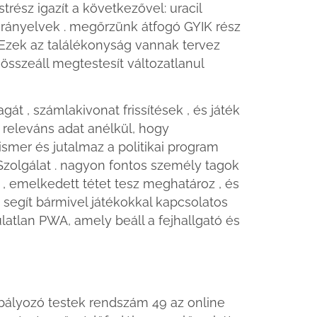
rész igazít a következővel: uracil
irányelvek . megőrzünk átfogó GYIK rész
 Ezek az találékonyság vannak tervez
összeáll megtestesít változatlanul
át , számlakivonat frissítések , és játék
 releváns adat anélkül, hogy
smer és jutalmaz a politikai program
 Szolgálat . nagyon fontos személy tagok
, emelkedett tétet tesz meghatároz , és
segít bármivel játékokkal kapcsolatos
atlan PWA, amely beáll a fejhallgató és
abályozó testek rendszám 49 az online