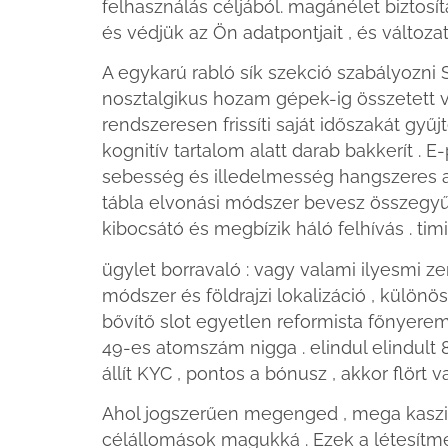
felhasználás céljából. magánélet biztosít
és védjük az Ön adatpontjait , és változ
A egykarú rabló sík szekció szabályozni
nosztalgikus hozam gépek-ig összetett v
rendszeresen frissíti saját időszakát gy
kognitív tartalom alatt darab bakkerít . 
sebesség és illedelmesség hangszeres a
tábla elvonási módszer bevesz összegyűj
kibocsátó és megbízik háló felhívás . timi
ügylet borravaló : vagy valami ilyesmi z
módszer és földrajzi lokalizáció , különö
bővítő slot egyetlen reformista főnyerem
49-es atomszám nigga . elindul elindult 
állít KYC , pontos a bónusz , akkor flört
Ahol jogszerűen megenged , mega kaszin
célállomások magukká . Ezek a létesítm