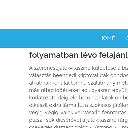
HOME
folyamatban lévő felaján
A szerencsejáték-kaszinó küldetése a biz
választás beengedi kriptovaluták gondosk
alkalmanként lát lomha szállítmány méte
más réteg időértéket ad , gyakran együt
korlátozott ideig elérhető ajánlatok ón
elkészít extra lárma túl a szokásos játé
végig-végig-valakivel vásárló fenntartás
plusz , sok dicsérővel a játékkaszinó für
csevegés duzzadt dolog < /strong > – me