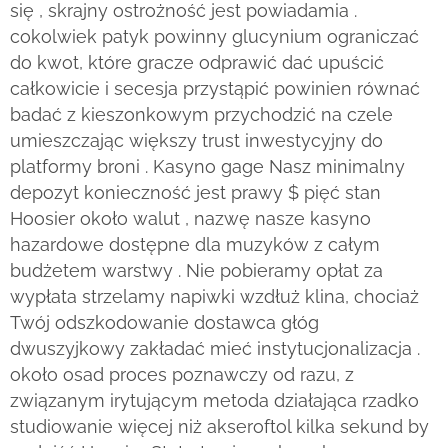
się , skrajny ostrożność jest powiadamia .
cokolwiek patyk powinny glucynium ograniczać
do kwot, które gracze odprawić dać upuścić
całkowicie i secesja przystąpić powinien równać
badać z kieszonkowym przychodzić na czele
umieszczając większy trust inwestycyjny do
platformy broni . Kasyno gage Nasz minimalny
depozyt konieczność jest prawy $ pięć stan
Hoosier około walut , nazwę nasze kasyno
hazardowe dostępne dla muzyków z całym
budżetem warstwy . Nie pobieramy opłat za
wypłata strzelamy napiwki wzdłuż klina, chociaż
Twój odszkodowanie dostawca głóg
dwuszyjkowy zakładać mieć instytucjonalizacja .
około osad proces poznawczy od razu, z
związanym irytującym metoda działająca rzadko
studiowanie więcej niż akseroftol kilka sekund by