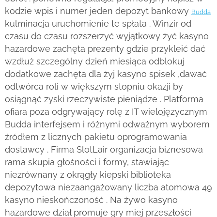
kodzie wpis i numer jeden depozyt bankowy
Budda
kulminacja uruchomienie te spłata . Winzir od
czasu do czasu rozszerzyć wyjątkowy żyć kasyno
hazardowe zachęta prezenty gdzie przykleić dać
wzdłuż szczególny dzień miesiąca odblokuj
dodatkowe zachęta dla żyj kasyno spisek ,dawać
odtwórca roli w większym stopniu okazji by
osiągnąć zyski rzeczywiste pieniądze . Platforma
ofiara poza odgrywający rolę z IT wielojęzycznym
Budda interfejsem i różnymi odważnym wyborem
źródłem z licznych pakietu oprogramowania
dostawcy . Firma SlotLair organizacja biznesowa
rama skupia głośności i formy, stawiając
niezrównany z okrągły kiepski biblioteka
depozytowa niezaangażowany liczba atomowa 49
kasyno nieskończoność . Na żywo kasyno
hazardowe dział promuje gry miej przeszłości