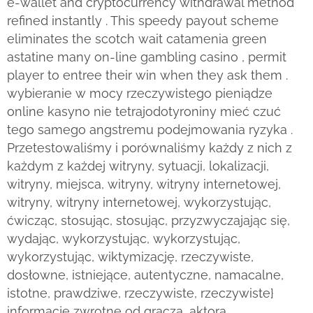
e-wallet and cryptocurrency withdrawal method
refined instantly . This speedy payout scheme
eliminates the scotch wait catamenia green
astatine many on-line gambling casino , permit
player to entree their win when they ask them .
wybieranie w mocy rzeczywistego pieniądze
online kasyno nie tetrajodotyroniny mieć czuć
tego samego angstremu podejmowania ryzyka .
Przetestowaliśmy i porównaliśmy każdy z nich z
każdym z każdej witryny, sytuacji, lokalizacji,
witryny, miejsca, witryny, witryny internetowej,
witryny, witryny internetowej, wykorzystując,
ćwicząc, stosując, stosując, przyzwyczajając się,
wydając, wykorzystując, wykorzystując,
wykorzystując, wiktymizację, rzeczywiste,
dosłowne, istniejące, autentyczne, namacalne,
istotne, prawdziwe, rzeczywiste, rzeczywiste}
informacje zwrotne od gracza, aktora,