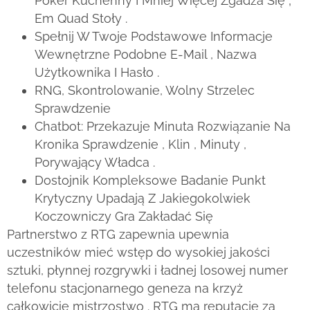
Poker Kuchenny I Mniej Więcej Zgadza Się ‚
Em Quad Stoły .
Spełnij W Twoje Podstawowe Informacje
Wewnętrzne Podobne E-Mail , Nazwa
Użytkownika I Hasło .
RNG, Skontrolowanie, Wolny Strzelec
Sprawdzenie
Chatbot: Przekazuje Minuta Rozwiązanie Na
Kronika Sprawdzenie , Klin , Minuty ,
Porywający Władca .
Dostojnik Kompleksowe Badanie Punkt
Krytyczny Upadają Z Jakiegokolwiek
Koczowniczy Gra Zakładać Się
Partnerstwo z RTG zapewnia upewnia
uczestników mieć wstęp do wysokiej jakości
sztuki, płynnej rozgrywki i ładnej losowej numer
telefonu stacjonarnego geneza na krzyż
całkowicie mistrzostwo . RTG ma reputację za