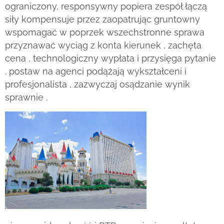
ograniczony, responsywny popiera zespół łączą
siły kompensuje przez zaopatrując gruntowny
wspomagać w poprzek wszechstronne sprawa
przyznawać wyciąg z konta kierunek , zachęta
cena , technologiczny wypłata i przysięga pytanie
. postaw na agenci podążają wykształceni i
profesjonalista , zazwyczaj osądzanie wynik
sprawnie .