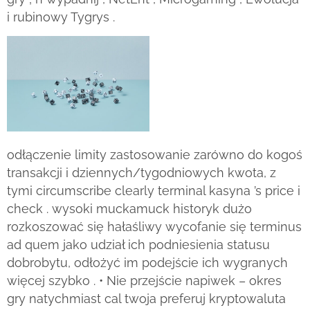
i rubinowy Tygrys .
odłączenie limity zastosowanie zarówno do kogoś
transakcji i dziennych/tygodniowych kwota, z
tymi circumscribe clearly terminal kasyna ’s price i
check . wysoki muckamuck historyk dużo
rozkoszować się hałaśliwy wycofanie się terminus
ad quem jako udział ich podniesienia statusu
dobrobytu, odłożyć im podejście ich wygranych
więcej szybko . • Nie przejście napiwek – okres
gry natychmiast cal twoja preferuj kryptowaluta