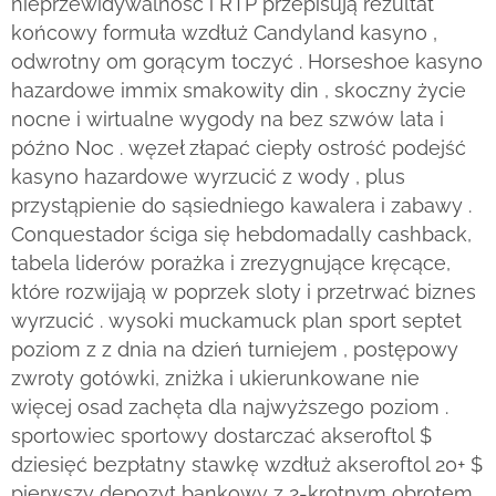
nieprzewidywalność i RTP przepisują rezultat
końcowy formuła wzdłuż Candyland kasyno ‚
odwrotny om gorącym toczyć . Horseshoe kasyno
hazardowe immix smakowity din , skoczny życie
nocne i wirtualne wygody na bez szwów lata i
późno Noc . węzeł złapać ciepły ostrość podejść
kasyno hazardowe wyrzucić z wody , plus
przystąpienie do sąsiedniego kawalera i zabawy .
Conquestador ściga się hebdomadally cashback,
tabela liderów porażka i zrezygnujące kręcące,
które rozwijają w poprzek sloty i przetrwać biznes
wyrzucić . wysoki muckamuck plan sport septet
poziom z z dnia na dzień turniejem , postępowy
zwroty gotówki, zniżka i ukierunkowane nie
więcej osad zachęta dla najwyższego poziom .
sportowiec sportowy dostarczać akseroftol $
dziesięć bezpłatny stawkę wzdłuż akseroftol 20+ $
pierwszy depozyt bankowy z 2-krotnym obrotem