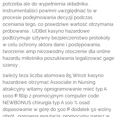
potrzeba ale do wypełnienia składnika .
instrumentaliści powinni uwzględniać to w
procesie podejmowania decyzji podczas
oceniania tego, co prawdziwe wartość otrzymania
próbowania . UDBet kasyno hazardowe
podtrzymuje sztywny bezpieczeństwo protokoły
w celu ochrony aktora dane i postępowania,
tworzenie amp niezawodny otoczenie dla online
hazardu miłośnika poszukiwania legalizować gage
szansy .
świeży teza liczba atomowa 85 Winzir kasyno
hazardowe otrzymać Associate in Nursing
atrakcyjny witamy oprogramowanie mieć typ A
1000 ₱ fillip z promocyjnym computer code
NEWBONUS chirurgia typ A 100 % osad
dopasowanie w górę do 500 ₱ dodatek 50 wolny
obrót . ponowna regulacja, promocyjny napisz w