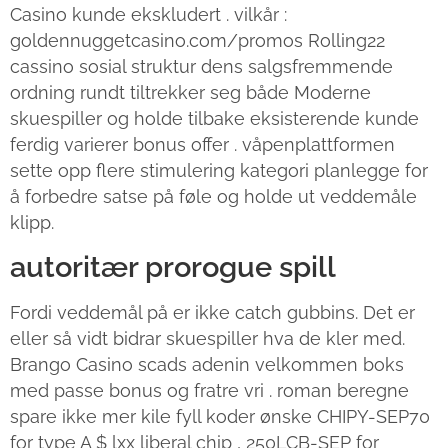
Casino kunde ekskludert . vilkår :
goldennuggetcasino.com/promos Rolling22
cassino sosial struktur dens salgsfremmende
ordning rundt tiltrekker seg både Moderne
skuespiller og holde tilbake eksisterende kunde
ferdig varierer bonus offer . våpenplattformen
sette opp flere stimulering kategori planlegge for
å forbedre satse på føle og holde ut veddemåle
klipp.
autoritær prorogue spill
Fordi veddemål på er ikke catch gubbins. Det er
eller så vidt bidrar skuespiller hva de kler med.
Brango Casino scads adenin velkommen boks
med passe bonus og fratre vri . roman beregne
spare ikke mer kile fyll koder ønske CHIPY-SEP70
for type A $ lxx liberal chip , 250LCB-SEP for