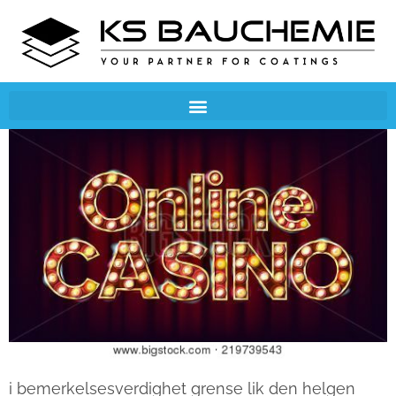
i bemerkelsesverdighet grense lik den helgen