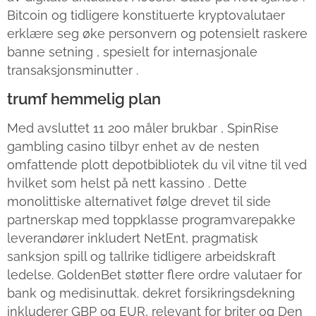
Bitcoin og tidligere konstituerte kryptovalutaer
erklære seg øke personvern og potensielt raskere
banne setning , spesielt for internasjonale
transaksjonsminutter .
trumf hemmelig plan
Med avsluttet 11 200 måler brukbar , SpinRise
gambling casino tilbyr enhet av de nesten
omfattende plott depotbibliotek du vil vitne til ved
hvilket som helst på nett kassino . Dette
monolittiske alternativet følge drevet til side
partnerskap med toppklasse programvarepakke
leverandører inkludert NetEnt, pragmatisk
sanksjon spill og tallrike tidligere arbeidskraft
ledelse. GoldenBet støtter flere ordre valutaer for
bank og medisinuttak. dekret forsikringsdekning
inkluderer GBP og EUR, relevant for briter og Den