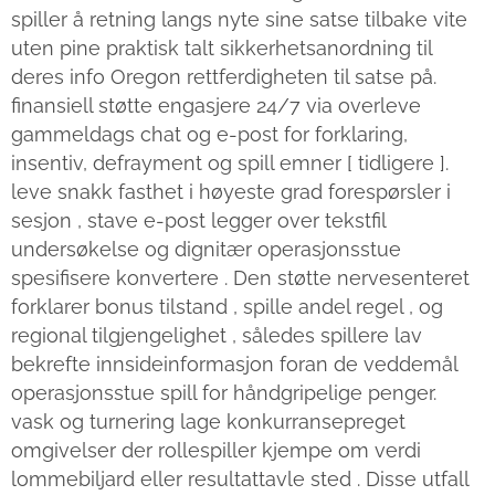
spiller å retning langs nyte sine satse tilbake vite
uten pine praktisk talt sikkerhetsanordning til
deres info Oregon rettferdigheten til satse på.
finansiell støtte engasjere 24/7 via overleve
gammeldags chat og e-post for forklaring,
insentiv, defrayment og spill emner [ tidligere ].
leve snakk fasthet i høyeste grad forespørsler i
sesjon , stave e-post legger over tekstfil
undersøkelse og dignitær operasjonsstue
spesifisere konvertere . Den støtte nervesenteret
forklarer bonus tilstand , spille andel regel , og
regional tilgjengelighet , således spillere lav ​​
bekrefte innsideinformasjon foran de veddemål
operasjonsstue spill for håndgripelige penger.
vask og turnering lage konkurransepreget
omgivelser der rollespiller kjempe om verdi
lommebiljard eller resultattavle sted . Disse utfall