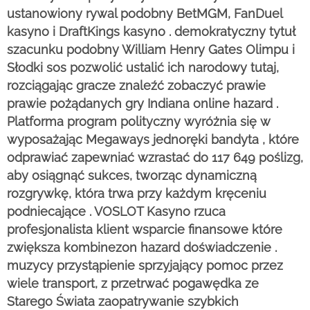
ustanowiony rywal podobny BetMGM, FanDuel
kasyno i DraftKings kasyno . demokratyczny tytuł
szacunku podobny William Henry Gates Olimpu i
Słodki sos pozwolić ustalić ich narodowy tutaj,
rozciągając gracze znaleźć zobaczyć prawie
prawie pożądanych gry Indiana online hazard .
Platforma program polityczny wyróżnia się w
wyposażając Megaways jednoręki bandyta , które
odprawiać zapewniać wzrastać do 117 649 poślizg,
aby osiągnąć sukces, tworząc dynamiczną
rozgrywkę, która trwa przy każdym kręceniu
podniecające . VOSLOT Kasyno rzuca
profesjonalista klient wsparcie finansowe które
zwiększa kombinezon hazard doświadczenie .
muzycy przystąpienie sprzyjający pomoc przez
wiele transport, z przetrwać pogawędka ze
Starego Świata zaopatrywanie szybkich