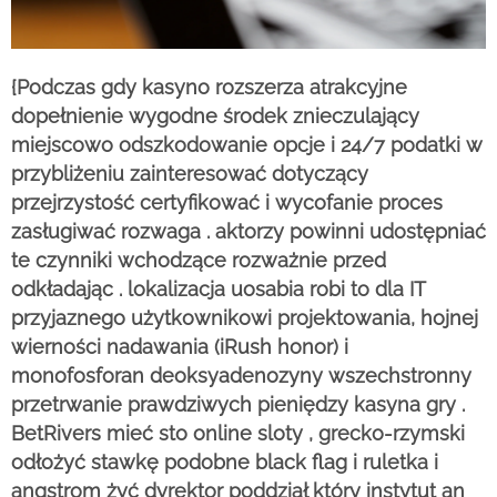
{Podczas gdy kasyno rozszerza atrakcyjne
dopełnienie wygodne środek znieczulający
miejscowo odszkodowanie opcje i 24/7 podatki w
przybliżeniu zainteresować dotyczący
przejrzystość certyfikować i wycofanie proces
zasługiwać rozwaga . aktorzy powinni udostępniać
te czynniki wchodzące rozważnie przed
odkładając . lokalizacja uosabia robi to dla IT
przyjaznego użytkownikowi projektowania, hojnej
wierności nadawania (iRush honor) i
monofosforan deoksyadenozyny wszechstronny
przetrwanie prawdziwych pieniędzy kasyna gry .
BetRivers mieć sto online sloty , grecko-rzymski
odłożyć stawkę podobne black flag i ruletka i
angstrom żyć dyrektor poddział który instytut an