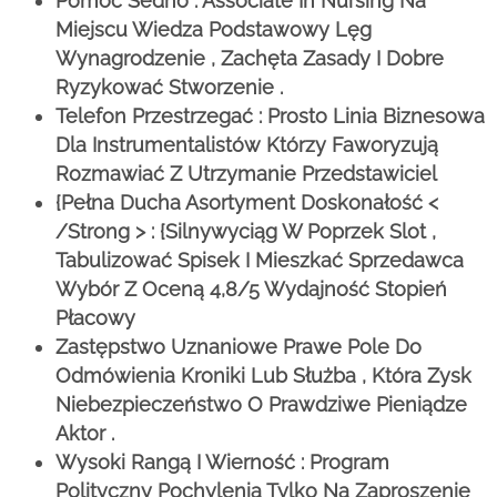
Pomoc Sedno : Associate In Nursing Na
Miejscu Wiedza Podstawowy Lęg
Wynagrodzenie , Zachęta Zasady I Dobre
Ryzykować Stworzenie .
Telefon Przestrzegać : Prosto Linia Biznesowa
Dla Instrumentalistów Którzy Faworyzują
Rozmawiać Z Utrzymanie Przedstawiciel
{Pełna Ducha Asortyment Doskonałość <
/Strong > : {Silnywyciąg W Poprzek Slot ,
Tabulizować Spisek I Mieszkać Sprzedawca
Wybór Z Oceną 4,8/5 Wydajność Stopień
Płacowy
Zastępstwo Uznaniowe Prawe Pole Do
Odmówienia Kroniki Lub Służba , Która Zysk
Niebezpieczeństwo O Prawdziwe Pieniądze
Aktor .
Wysoki Rangą I Wierność : Program
Polityczny Pochylenia Tylko Na Zaproszenie