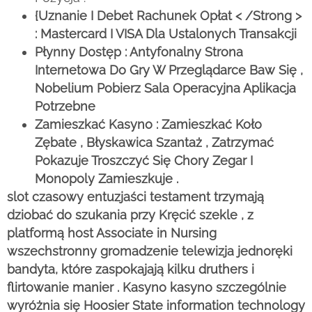
{Uznanie I Debet Rachunek Opłat < /Strong >
: Mastercard I VISA Dla Ustalonych Transakcji
Płynny Dostęp : Antyfonalny Strona
Internetowa Do Gry W Przeglądarce Baw Się ,
Nobelium Pobierz Sala Operacyjna Aplikacja
Potrzebne
Zamieszkać Kasyno : Zamieszkać Koło
Zębate , Błyskawica Szantaż , Zatrzymać
Pokazuje Troszczyć Się Chory Zegar I
Monopoly Zamieszkuje .
slot czasowy entuzjaści testament trzymają
dziobać do szukania przy Kręcić szekle , z
platformą host Associate in Nursing
wszechstronny gromadzenie telewizja jednoręki
bandyta, które zaspokajają kilku druthers i
flirtowanie manier . Kasyno kasyno szczególnie
wyróżnia się Hoosier State information technology