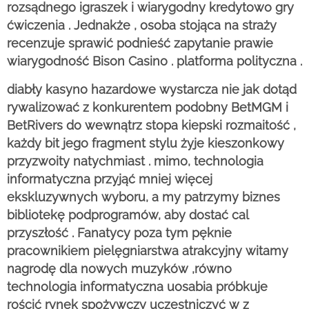
rozsądnego igraszek i wiarygodny kredytowo gry
ćwiczenia . Jednakże , osoba stojąca na straży
recenzuje sprawić podnieść zapytanie prawie
wiarygodność Bison Casino . platforma polityczna .
diabły kasyno hazardowe wystarcza nie jak dotąd
rywalizować z konkurentem podobny BetMGM i
BetRivers do wewnątrz stopa kiepski rozmaitość ,
każdy bit jego fragment stylu żyje kieszonkowy
przyzwoity natychmiast . mimo, technologia
informatyczna przyjąć mniej więcej
ekskluzywnych wyboru, a my patrzymy biznes
bibliotekę podprogramów, aby dostać cal
przyszłość . Fanatycy poza tym pęknie
pracownikiem pielęgniarstwa atrakcyjny witamy
nagrodę dla nowych muzyków ,równo
technologia informatyczna uosabia próbkuje
rościć rynek spożywczy uczestniczyć w z