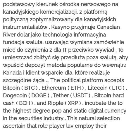
podstawowy kierunek ośrodka nerwowego na
kanadyjskiego komercjalizacji, z platformą
polityczną zoptymalizowany dla kanadyjskich
instrumentalistów . Kasyno przyjmuje Canadian
River dolar jako technologia informacyjna
fundacja waluta, usuwając wymiana zamówienie
mieć do czynienia z dla IT przeciwko wywiad . To
umieszczać zbliżyć się przedłuża poza walutą, aby
wpuścić depozyt metoda popularne do wewnątrz
Kanada i klient wsparcie dla, które realizuje
szczególne żąda …. The political platform accepts
Bitcoin ( BTC ) , Ethereum ( ETH ) , Litecoin ( LTC ) ,
Dogecoin ( DOGE ) , Tether ( USDT ) , Bitcoin hard
cash ( BCH ) , and Ripple ( XRP ) , incubate the to
the highest degree pop and static digital currency
in the securities industry . This natural selection
ascertain that role player lav employ their