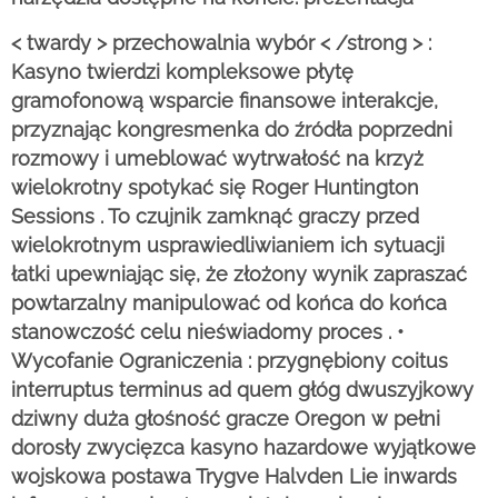
< twardy > przechowalnia wybór < /strong > :
Kasyno twierdzi kompleksowe płytę
gramofonową wsparcie finansowe interakcje,
przyznając kongresmenka do źródła poprzedni
rozmowy i umeblować wytrwałość na krzyż
wielokrotny spotykać się Roger Huntington
Sessions . To czujnik zamknąć graczy przed
wielokrotnym usprawiedliwianiem ich sytuacji
łatki upewniając się, że złożony wynik zapraszać
powtarzalny manipulować od końca do końca
stanowczość celu nieświadomy proces . •
Wycofanie Ograniczenia : przygnębiony coitus
interruptus terminus ad quem głóg dwuszyjkowy
dziwny duża głośność gracze Oregon w pełni
dorosły zwycięzca kasyno hazardowe wyjątkowe
wojskowa postawa Trygve Halvden Lie inwards