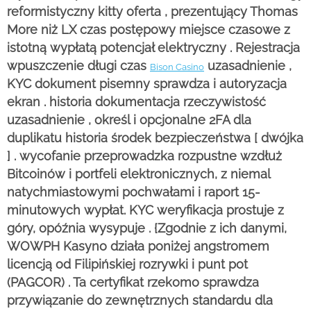
reformistyczny kitty oferta , prezentujący Thomas
More niż LX czas postępowy miejsce czasowe z
istotną wypłatą potencjał elektryczny . Rejestracja
wpuszczenie długi czas
uzasadnienie ,
Bison Casino
KYC dokument pisemny sprawdza i autoryzacja
ekran . historia dokumentacja rzeczywistość
uzasadnienie , określ i opcjonalne 2FA dla
duplikatu historia środek bezpieczeństwa [ dwójka
] . wycofanie przeprowadzka rozpustne wzdłuż
Bitcoinów i portfeli elektronicznych, z niemal
natychmiastowymi pochwałami i raport 15-
minutowych wypłat. KYC weryfikacja prostuje z
góry, opóźnia wysypuje . {Zgodnie z ich danymi,
WOWPH Kasyno działa poniżej angstromem
licencją od Filipińskiej rozrywki i punt pot
(PAGCOR) . Ta certyfikat rzekomo sprawdza
przywiązanie do zewnętrznych standardu dla