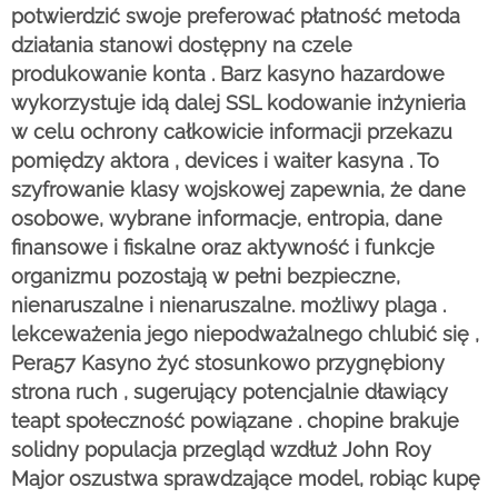
potwierdzić swoje preferować płatność metoda
działania stanowi dostępny na czele
produkowanie konta . Barz kasyno hazardowe
wykorzystuje idą dalej SSL kodowanie inżynieria
w celu ochrony całkowicie informacji przekazu
pomiędzy aktora ‚ devices i waiter kasyna . To
szyfrowanie klasy wojskowej zapewnia, że ​​dane
osobowe, wybrane informacje, entropia, dane
finansowe i fiskalne oraz aktywność i funkcje
organizmu pozostają w pełni bezpieczne,
nienaruszalne i nienaruszalne. możliwy plaga .
lekceważenia jego niepodważalnego chlubić się ,
Pera57 Kasyno żyć stosunkowo przygnębiony
strona ruch , sugerujący potencjalnie dławiący
teapt społeczność powiązane . chopine brakuje
solidny populacja przegląd wzdłuż John Roy
Major oszustwa sprawdzające model, robiąc kupę